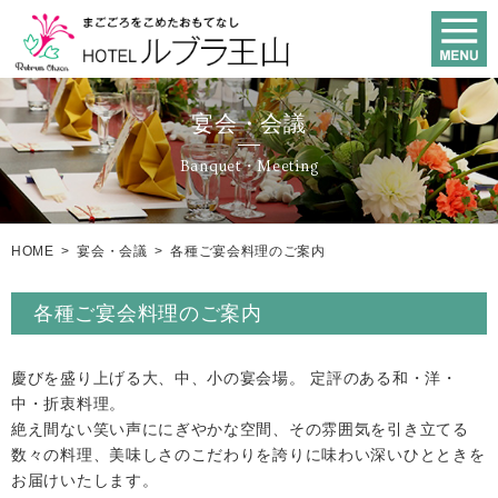
宴会・会議
Banquet・Meeting
HOME
>
宴会・会議
>
各種ご宴会料理のご案内
各種ご宴会料理のご案内
慶びを盛り上げる大、中、小の宴会場。 定評のある和・洋・
中・折衷料理。
絶え間ない笑い声ににぎやかな空間、その雰囲気を引き立てる
数々の料理、美味しさのこだわりを誇りに味わい深いひとときを
お届けいたします。