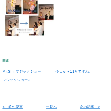
関連
Mr.Shinマジックショー
今日から11月ですね。
マジックショー♪
< 前の記事
一覧へ
次の記事 >