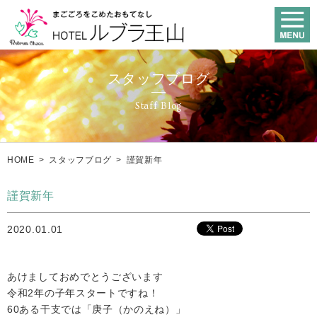
スタッフブログ
Staff Blog
HOME
>
スタッフブログ
>
謹賀新年
謹賀新年
2020.01.01
あけましておめでとうございます
令和2年の子年スタートですね！
60ある干支では「庚子（かのえね）」