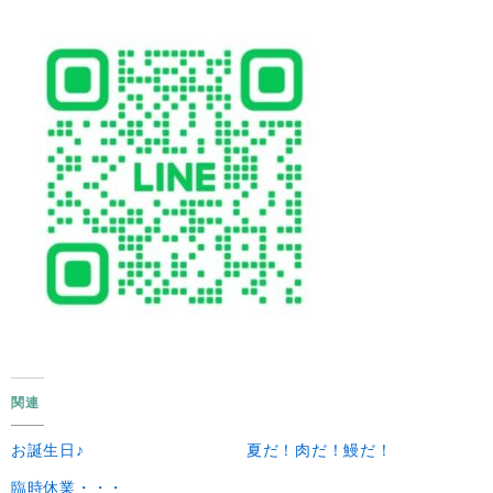
関連
お誕生日♪
夏だ！肉だ！鰻だ！
臨時休業・・・