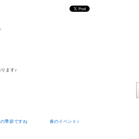
で
？
ります♪
会の季節ですね
春のイベント♪