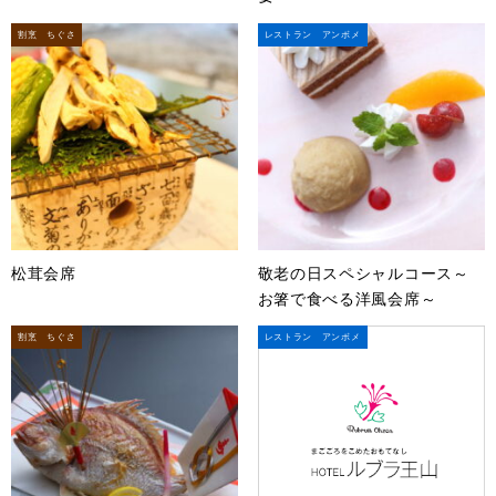
割烹 ちぐさ
レストラン アンボメ
松茸会席
敬老の日スペシャルコース～
お箸で食べる洋風会席～
割烹 ちぐさ
レストラン アンボメ