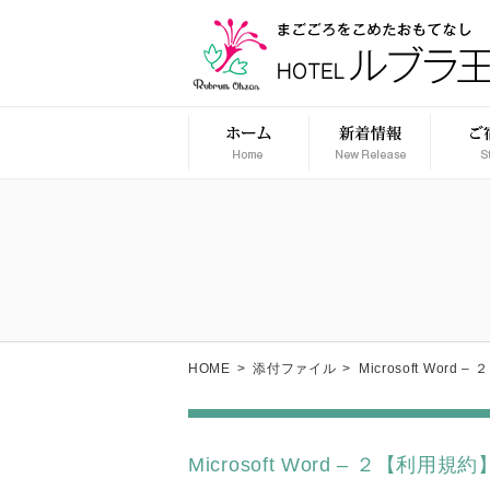
HOME
>
添付ファイル
>
Microsoft Wor
Microsoft Word – ２【利