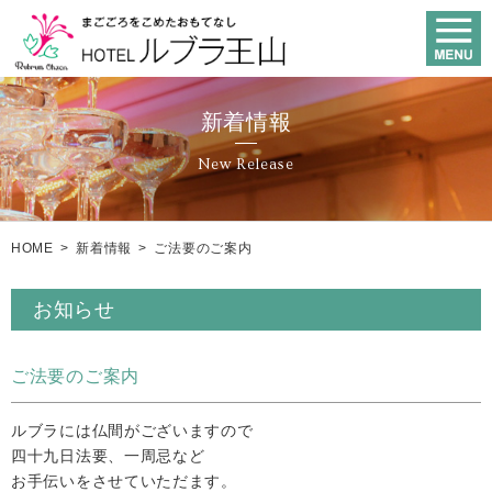
新着情報
New Release
HOME
>
新着情報
>
ご法要のご案内
お知らせ
ご法要のご案内
ルブラには仏間がございますので
四十九日法要、一周忌など
お手伝いをさせていただます。